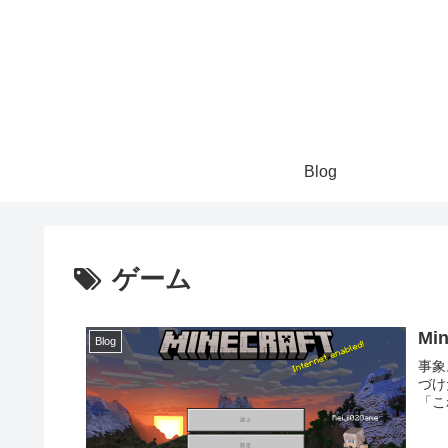
Blog
ゲーム
Mi
Blog
事象。 Minecraft Launcher がインス
づけ
「こ