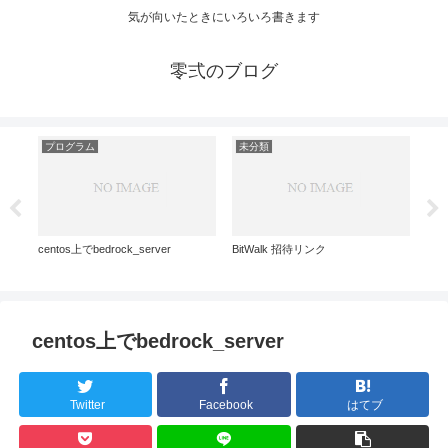
気が向いたときにいろいろ書きます
零弍のブログ
プログラム
未分類
未
を
centos上でbedrock_server
BitWalk 招待リンク
LI
を自
centos上でbedrock_server
Twitter
Facebook
はてブ