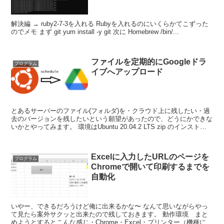
解決編 → ruby2-7-3を入れる Rubyを入れるのにいくらかてこずった
のでメモ まず git yum install -y git 次に Homebrew /bin/...
ファイルを定期的にGoogleドラ
プログラム
イブへアップロード
とあるサーバーのファイル(フォルダ)を・クラウド上に残したい・過
去のバージョンを残したいという願望があったので、どうにかできな
いかとやってみます。 環境はUbuntu 20.04.2 LTS zip のインストー
ル ...
Excelに入力したURLのページを
プログラム
Chromeで開いて印刷するまでを
自動化
いやー、できるだろうけど俺に出来るかな〜 なんて思いながらやっ
て見たら案外サクッと出来たので残しておきます。 動作環境 まと
めようとするとこんな感じ・Chrome・Excel・プリンター（機種によ