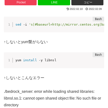
Pocket
LINE
コピー
2022.02.10
2022.02.09
sed
 -i 
's|#baseurl=http://mirror.centos.org|bas
↑しないとyum繋がらない
yum 
install
 -y libnsl
↑しないとこんなエラー
./bedrock_server: error while loading shared libraries:
libnsl.so.1: cannot open shared object file: No such file or
directory