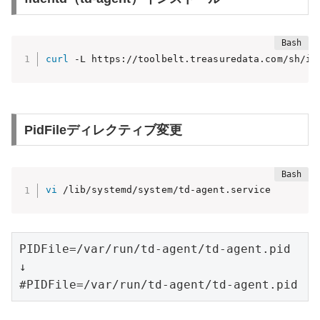
curl
 -L https://toolbelt.treasuredata.com/sh/in
PidFileディレクティブ変更
vi
 /lib/systemd/system/td-agent.service
PIDFile=/var/run/td-agent/td-agent.pid

↓

#PIDFile=/var/run/td-agent/td-agent.pid