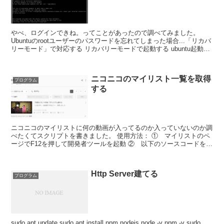
やべ、ログインできね。ってことがあったので調べてみました。
Ubuntuのrootユーザーのパスワードを忘れてしまった場合...「リカバ
リーモード」で対応する リカバリーモードで起動する ubuntu起動直
後にShift...
ニコニコのマイリスト一覧を取得
プログラム
する
ニコニコのマイリストに何の動画が入ってるのか入っていないのか調
べたくてスクリプトを書きました。 使用方法： ① マイリストのペ
ージでF12を押して開発者ツールを起動 ② 以下のソースコードを
Consoleに張り付...
Http Server建てる
プログラム
sudo apt update sudo apt install npm nodejs node -v npm -v sudo