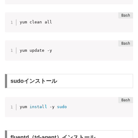
yum clean all
yum update -y
sudoインストール
yum 
install
 -y 
sudo
fluentd（td-agent）インストール