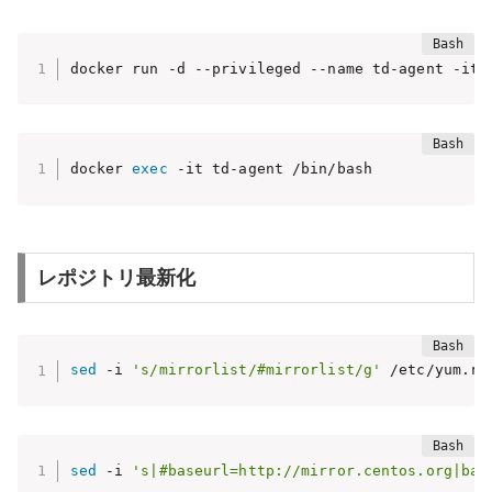
docker run -d --privileged --name td-agent -it 
docker 
exec
 -it td-agent /bin/bash
レポジトリ最新化
sed
 -i 
's/mirrorlist/#mirrorlist/g'
 /etc/yum.re
sed
 -i 
's|#baseurl=http://mirror.centos.org|bas