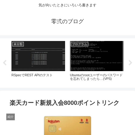
気が向いたときにいろいろ書きます
零弍のブログ
未分類
プログラム
未
RSpecでREST APIのテスト
Ubuntuのrootユーザーのパスワード
X-
を忘れてしまったら…(VPS)
ました
楽天カード新規入会8000ポイントリンク
紹介