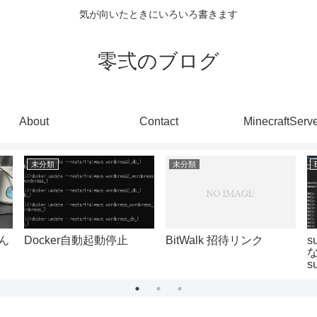
気が向いたときにいろいろ書きます
零弍のブログ
About
Contact
MinecraftServ
未分類
未分類
ん
Docker自動起動停止
BitWalk 招待リンク
s
な
s