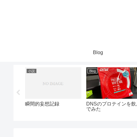
Blog
小説
Blog
オンライ
瞬間的妄想記録
DNSのプロテインを飲
ーケスト
でみた
に行って