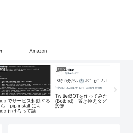
er
Amazon
Blog
SNS
未分類
TwitterBOTを作ってみた
udo でサービス起動する
マイク
(Botbird) 置き換えタグ
ら pip install にも
part2
設定
udo 付けろって話